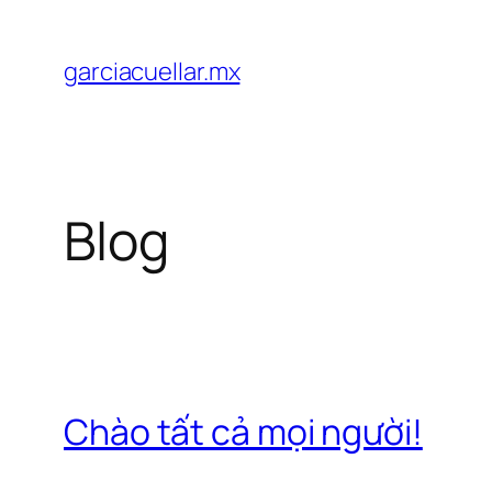
Chuyển
đến
garciacuellar.mx
phần
nội
dung
Blog
Chào tất cả mọi người!