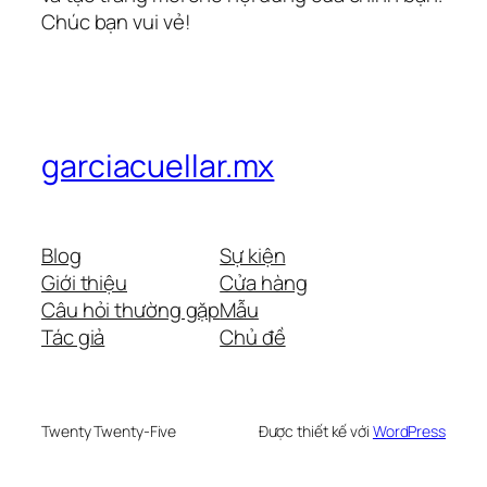
Chúc bạn vui vẻ!
garciacuellar.mx
Blog
Sự kiện
Giới thiệu
Cửa hàng
Câu hỏi thường gặp
Mẫu
Tác giả
Chủ đề
Twenty Twenty-Five
Được thiết kế với
WordPress