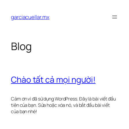
Chuyển
đến
garciacuellar.mx
phần
nội
dung
Blog
Chào tất cả mọi người!
Cảm ơn vì đã sử dụng WordPress. Đây là bài viết đầu
tiên của bạn. Sửa hoặc xóa nó, và bắt đầu bài viết
của bạn nhé!