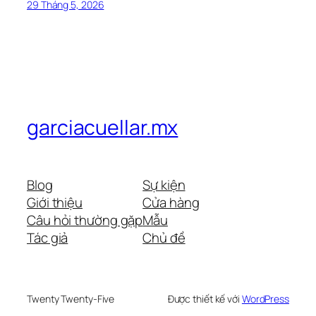
29 Tháng 5, 2026
garciacuellar.mx
Blog
Sự kiện
Giới thiệu
Cửa hàng
Câu hỏi thường gặp
Mẫu
Tác giả
Chủ đề
Twenty Twenty-Five
Được thiết kế với
WordPress