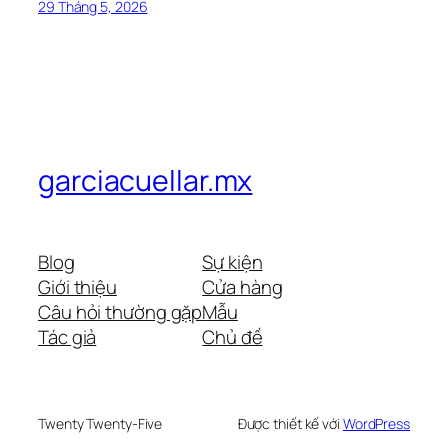
29 Tháng 5, 2026
garciacuellar.mx
Blog
Sự kiện
Giới thiệu
Cửa hàng
Câu hỏi thường gặp
Mẫu
Tác giả
Chủ đề
Twenty Twenty-Five
Được thiết kế với
WordPress