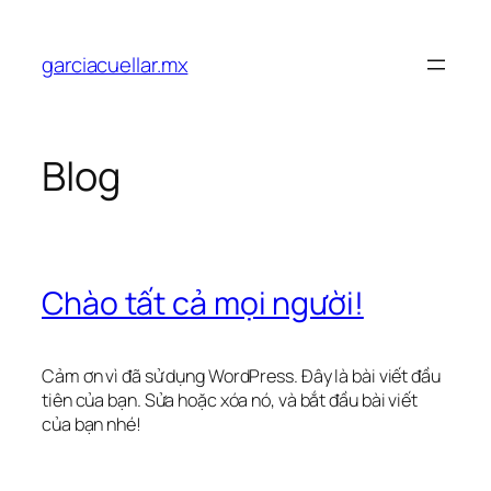
Chuyển
đến
garciacuellar.mx
phần
nội
dung
Blog
Chào tất cả mọi người!
Cảm ơn vì đã sử dụng WordPress. Đây là bài viết đầu
tiên của bạn. Sửa hoặc xóa nó, và bắt đầu bài viết
của bạn nhé!