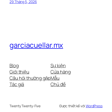
29 Tháng 5, 2026
garciacuellar.mx
Blog
Sự kiện
Giới thiệu
Cửa hàng
Câu hỏi thường gặp
Mẫu
Tác giả
Chủ đề
Twenty Twenty-Five
Được thiết kế với
WordPress