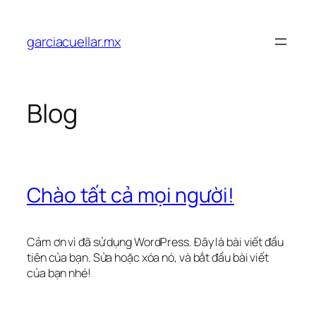
Chuyển
đến
garciacuellar.mx
phần
nội
dung
Blog
Chào tất cả mọi người!
Cảm ơn vì đã sử dụng WordPress. Đây là bài viết đầu
tiên của bạn. Sửa hoặc xóa nó, và bắt đầu bài viết
của bạn nhé!