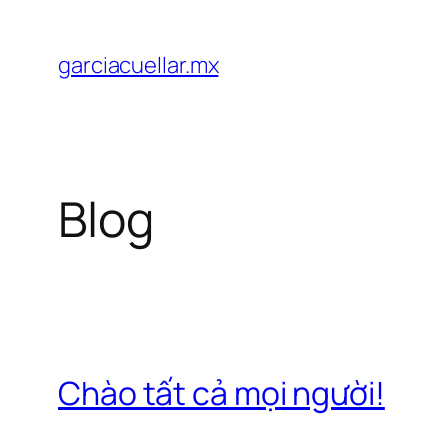
Chuyển
đến
garciacuellar.mx
phần
nội
dung
Blog
Chào tất cả mọi người!