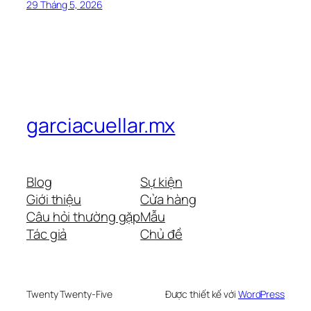
29 Tháng 5, 2026
garciacuellar.mx
Blog
Sự kiện
Giới thiệu
Cửa hàng
Câu hỏi thường gặp
Mẫu
Tác giả
Chủ đề
Twenty Twenty-Five
Được thiết kế với
WordPress