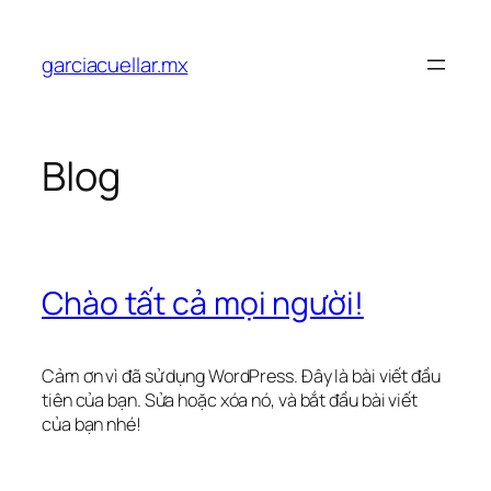
Chuyển
đến
garciacuellar.mx
phần
nội
dung
Blog
Chào tất cả mọi người!
Cảm ơn vì đã sử dụng WordPress. Đây là bài viết đầu
tiên của bạn. Sửa hoặc xóa nó, và bắt đầu bài viết
của bạn nhé!