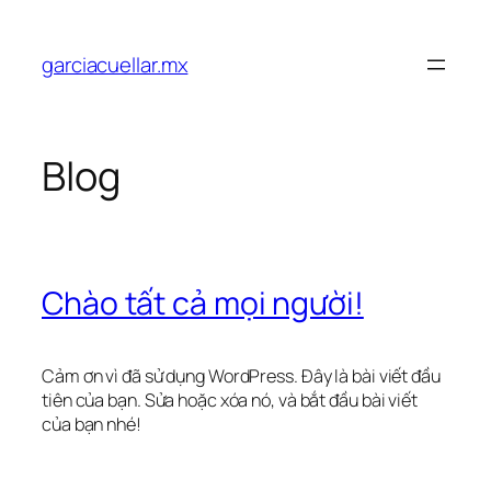
Chuyển
đến
garciacuellar.mx
phần
nội
dung
Blog
Chào tất cả mọi người!
Cảm ơn vì đã sử dụng WordPress. Đây là bài viết đầu
tiên của bạn. Sửa hoặc xóa nó, và bắt đầu bài viết
của bạn nhé!