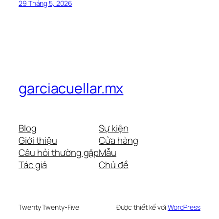
29 Tháng 5, 2026
garciacuellar.mx
Blog
Sự kiện
Giới thiệu
Cửa hàng
Câu hỏi thường gặp
Mẫu
Tác giả
Chủ đề
Twenty Twenty-Five
Được thiết kế với
WordPress