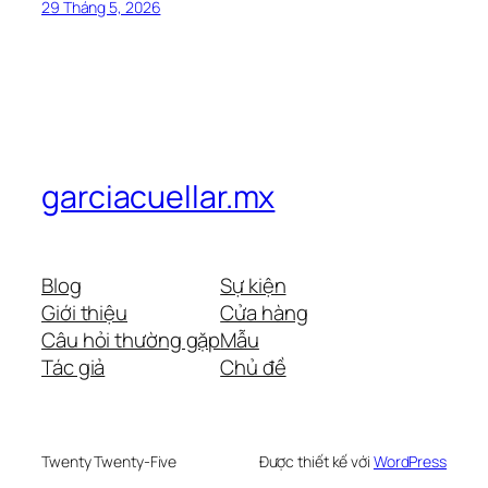
29 Tháng 5, 2026
garciacuellar.mx
Blog
Sự kiện
Giới thiệu
Cửa hàng
Câu hỏi thường gặp
Mẫu
Tác giả
Chủ đề
Twenty Twenty-Five
Được thiết kế với
WordPress