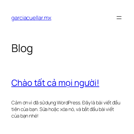
Chuyển
đến
garciacuellar.mx
phần
nội
dung
Blog
Chào tất cả mọi người!
Cảm ơn vì đã sử dụng WordPress. Đây là bài viết đầu
tiên của bạn. Sửa hoặc xóa nó, và bắt đầu bài viết
của bạn nhé!