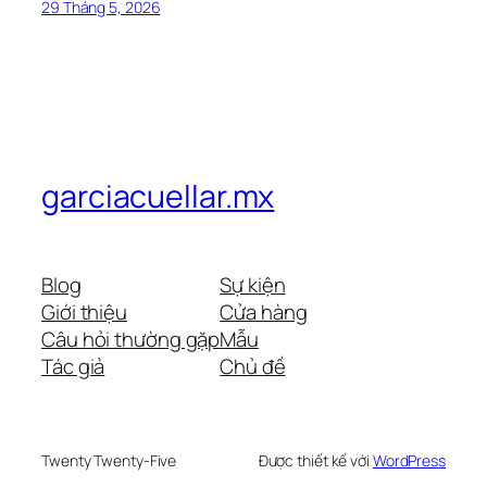
29 Tháng 5, 2026
garciacuellar.mx
Blog
Sự kiện
Giới thiệu
Cửa hàng
Câu hỏi thường gặp
Mẫu
Tác giả
Chủ đề
Twenty Twenty-Five
Được thiết kế với
WordPress