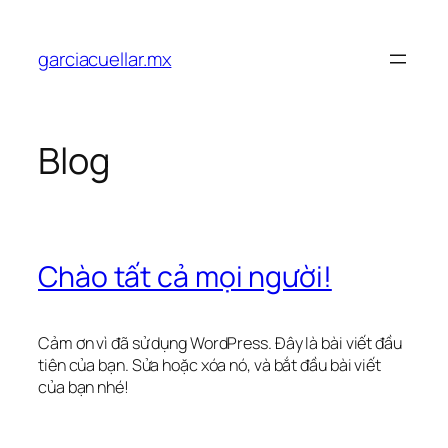
Chuyển
đến
garciacuellar.mx
phần
nội
dung
Blog
Chào tất cả mọi người!
Cảm ơn vì đã sử dụng WordPress. Đây là bài viết đầu
tiên của bạn. Sửa hoặc xóa nó, và bắt đầu bài viết
của bạn nhé!