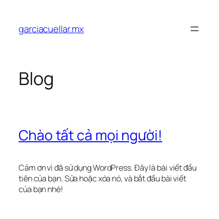
Chuyển
đến
garciacuellar.mx
phần
nội
dung
Blog
Chào tất cả mọi người!
Cảm ơn vì đã sử dụng WordPress. Đây là bài viết đầu
tiên của bạn. Sửa hoặc xóa nó, và bắt đầu bài viết
của bạn nhé!