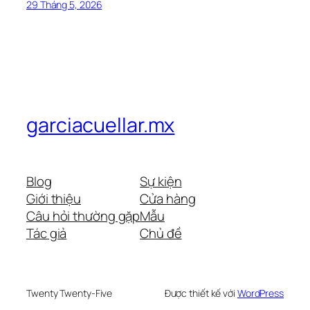
29 Tháng 5, 2026
garciacuellar.mx
Blog
Sự kiện
Giới thiệu
Cửa hàng
Câu hỏi thường gặp
Mẫu
Tác giả
Chủ đề
Twenty Twenty-Five
Được thiết kế với
WordPress