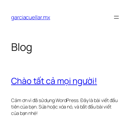
Chuyển
đến
garciacuellar.mx
phần
nội
dung
Blog
Chào tất cả mọi người!
Cảm ơn vì đã sử dụng WordPress. Đây là bài viết đầu
tiên của bạn. Sửa hoặc xóa nó, và bắt đầu bài viết
của bạn nhé!