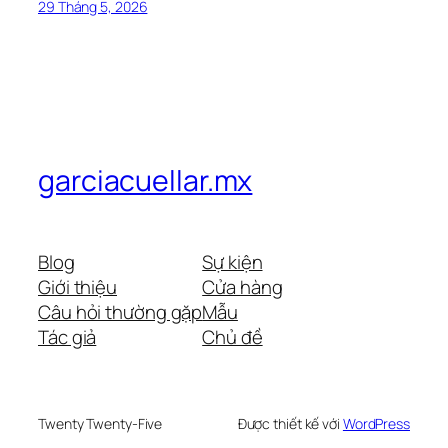
29 Tháng 5, 2026
garciacuellar.mx
Blog
Sự kiện
Giới thiệu
Cửa hàng
Câu hỏi thường gặp
Mẫu
Tác giả
Chủ đề
Twenty Twenty-Five
Được thiết kế với
WordPress