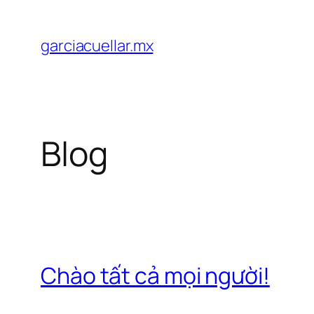
Chuyển
đến
garciacuellar.mx
phần
nội
dung
Blog
Chào tất cả mọi người!