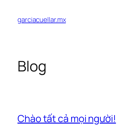
Chuyển
đến
garciacuellar.mx
phần
nội
dung
Blog
Chào tất cả mọi người!